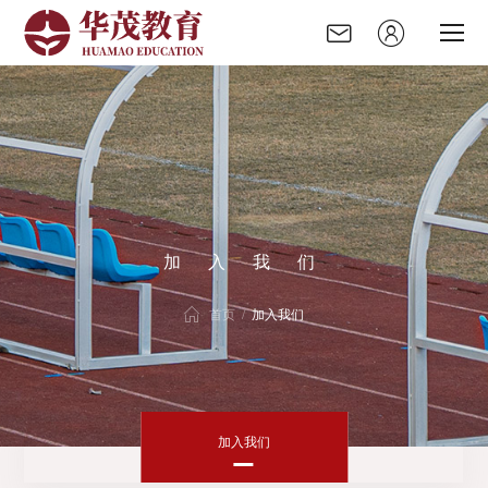
加
入
我
们
走进华茂
首页 /
加入我们
华茂资讯
录取榜单
加入我们
党建园地