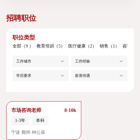
工会
招聘职位
后勤保障
职位类型
全部（9 ）
教育培训（5）
医疗健康（2）
销售（1）
咨询/翻
招生咨询
工作城市
工作经验
加入我们
学历要求
薪资待遇
市场咨询老师
8-10k
1-3年
本科
宁波·鄞州·钟公庙