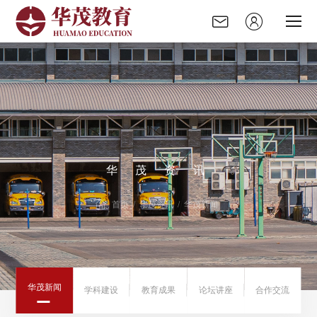
华
茂
资
讯
走进华茂
首页 /
华茂资讯 /
华茂新闻
华茂资讯
录取榜单
华茂新闻
学科建设
教育成果
论坛讲座
合作交流
党建园地